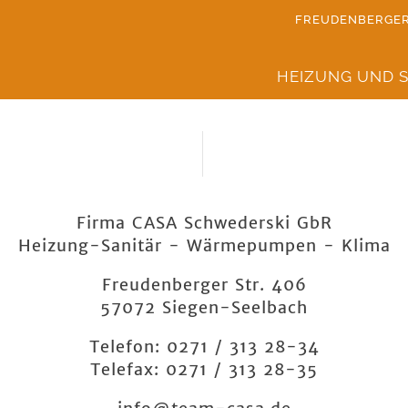
FREUDENBERGER 
IMPRESSUM
Navigation
HEIZUNG UND S
überspringen
Firma CASA Schwederski GbR
Heizung-Sanitär - Wärmepumpen - Klima
Freudenberger Str. 406
57072 Siegen-Seelbach
Telefon: 0271 / 313 28-34
Telefax: 0271 / 313 28-35