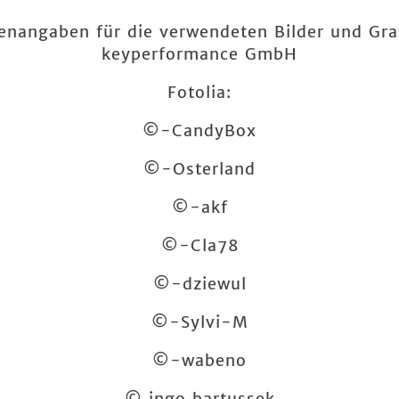
enangaben für die verwendeten Bilder und Gra
keyperformance GmbH
Fotolia:
©-CandyBox
©-Osterland
©-akf
©-Cla78
©-dziewul
©-Sylvi-M
©-wabeno
© ingo bartussek